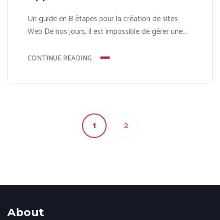
Un guide en 8 étapes pour la création de sites
Web De nos jours, il est impossible de gérer une
entreprise avec succès sans une présence en ligne.
Quel que soit le type d’entreprise, vous avez
CONTINUE READING
besoin d’un site Web. Que ce soit pour rechercher
un produit ou un service ou simplement pour
trouver des...
1
2
About