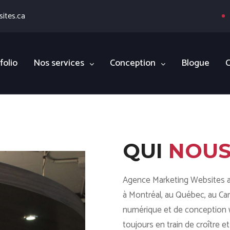
ites.ca
folio
Nos services
Conception
Blogue
C
QUI
NOUS
Agence Marketing Websites a 
à Montréal, au Québec, au Ca
numérique et de conception 
toujours en train de croître 