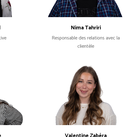
d
Nima Tahriri
tive
Responsable des relations avec la
clientèle
e
Valentine Zabéra