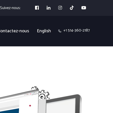
Suivez-nous:
+1 514-360-2187
ontactez-nous
English