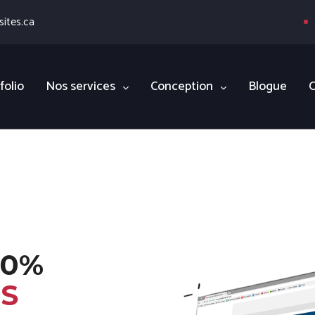
ites.ca
folio
Nos services
Conception
Blogue
C
90%
S