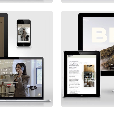
sier
Bea