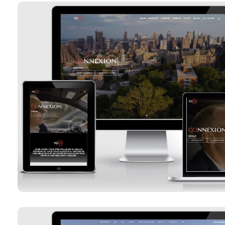
MDCO
Voir