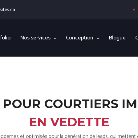
ites.ca
folio
Nos services
Conception
Blogue
C
 POUR COURTIERS I
EN VEDETTE
dernes et optimisés pour la génération de leads, qui mettent e