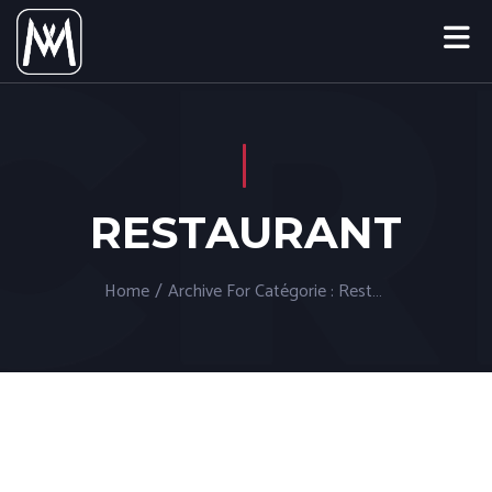
RESTAURANT
Home
/
Archive For
Catégorie :
Restaurant