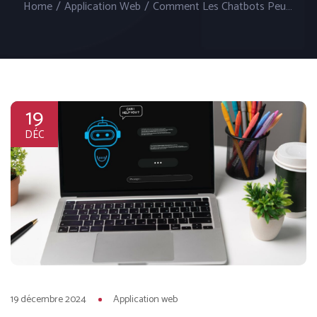
Home
/
Application Web
/
Comment Les Chatbots Peuvent Améliorer Le Service Client
19
DÉC
19 décembre 2024
Application web