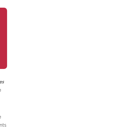
es
e
e
ents