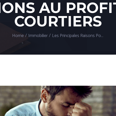
ONS AU PROFI
COURTIERS
Home
/
Immobilier
/
Les Principales Raisons Pour Lesquelles Les Courtiers Immobiliers Perdent Des Transactions Au Profit D’autres Courtiers