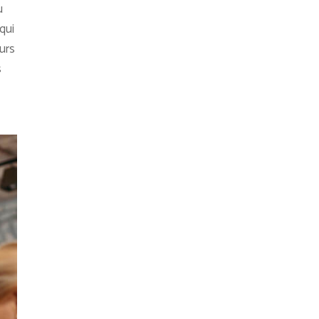
u
qui
eurs
s