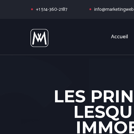
+1 514-360-2187
info@marketingwebs
Accueil
LES PRI
LESQU
IMMOB