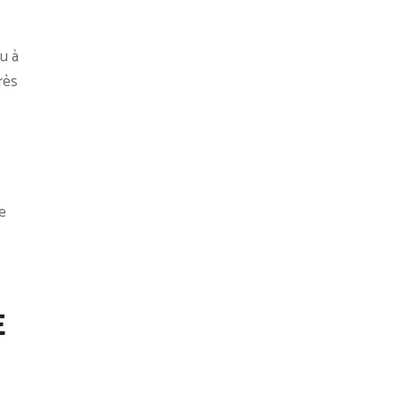
u à
rès
e
E