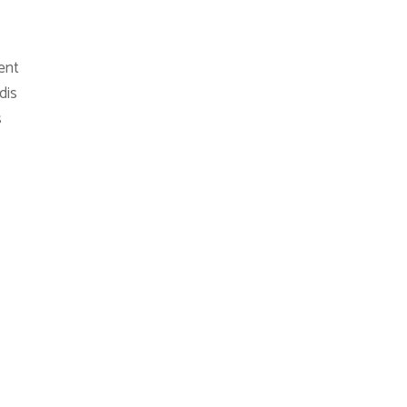
ent
dis
s