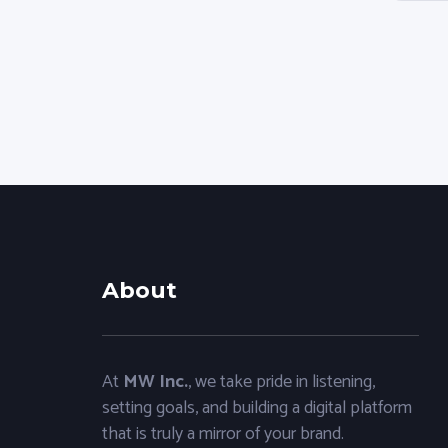
About
At
MW Inc.
, we take pride in listening,
setting goals, and building a digital platform
that is truly a mirror of your brand.