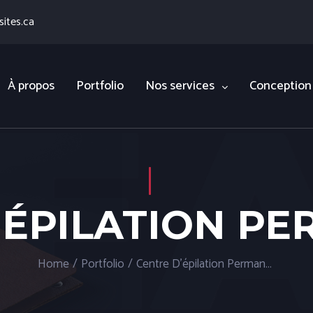
ites.ca
À propos
Portfolio
Nos services
Conception
'ÉPILATION P
Home
/
Portfolio
/
Centre D’épilation Permanente