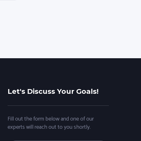
Let's Discuss Your Goals!
Fill out the form below and one of our
experts will reach out to you shortly.