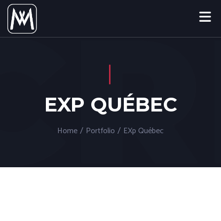
EXP QUÉBEC
Home
/
Portfolio
/
EXp Québec