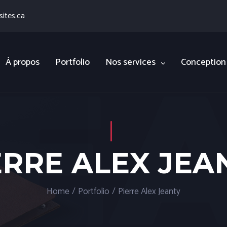
ites.ca
À propos
Portfolio
Nos services
Conception
ERRE ALEX JEA
Home
/
Portfolio
/
Pierre Alex Jeanty