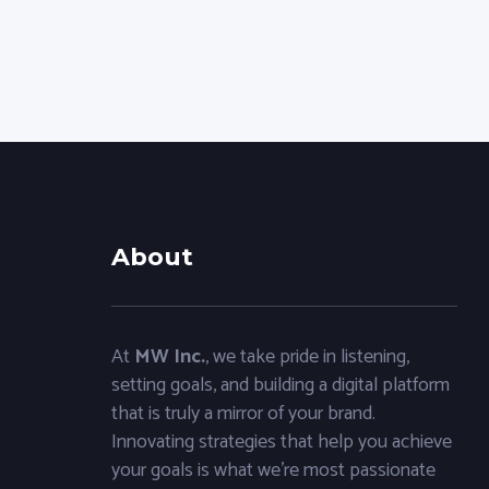
About
At
MW Inc.
, we take pride in listening,
setting goals, and building a digital platform
that is truly a mirror of your brand.
Innovating strategies that help you achieve
your goals is what we’re most passionate