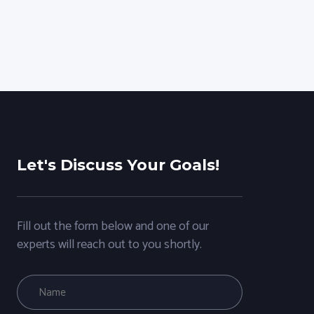
Let's Discuss Your Goals!
Fill out the form below and one of our
experts will reach out to you shortly.