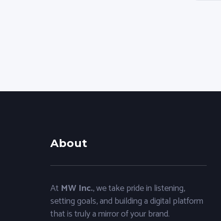
About
At
MW Inc.
, we take pride in listening,
setting goals, and building a digital platform
that is truly a mirror of your brand.