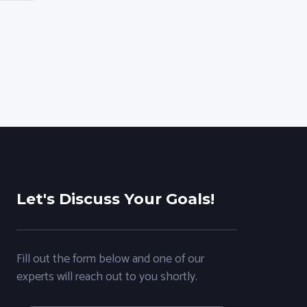
Let's Discuss Your Goals!
Fill out the form below and one of our
experts will reach out to you shortly.