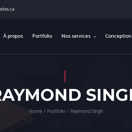
ites.ca
À propos
Portfolio
Nos services
Conception
RAYMOND SING
Home
/
Portfolio
/
Raymond Singh