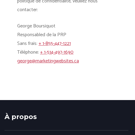
politique de confidentialité, veuillez nous
contacter:
George Boursiquot
Responsabled de la PRP
Sans frais:
+ 1-855-447-1221
Téléphone:
+ 1-514-497-1690
george@marketingwebsites.ca
À propos