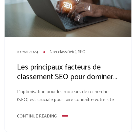
10 mai 2024
Non classifié(e)
SEO
Les principaux facteurs de
classement SEO pour dominer
les recherches Google
L’optimisation pour les moteurs de recherche
(SEO) est cruciale pour faire connaître votre site
web en ligne. Avec la première page de Google
étant très convoitée, comprendre et mettre en
CONTINUE READING
œuvre les bonnes stratégies de SEO peut faire
toute la différence pour attirer du trafic organique