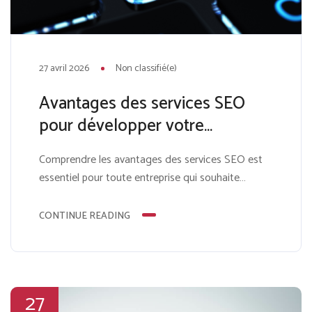
27 avril 2026
Non classifié(e)
Avantages des services SEO
pour développer votre
entreprise
Comprendre les avantages des services SEO est
essentiel pour toute entreprise qui souhaite
augmenter sa visibilité, attirer du trafic qualifié et
générer des prospects de manière constante en
CONTINUE READING
ligne. Le SEO ne consiste pas seulement à
améliorer son classement sur Google. Il s’agit de
construire un système durable qui attire des
clients sans dépendre uniquement...
27