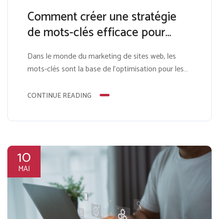
Comment créer une stratégie
de mots-clés efficace pour
votre entreprise
Dans le monde du marketing de sites web, les
mots-clés sont la base de l’optimisation pour les
moteurs de recherche (SEO) et du marketing de
contenu. Une stratégie de mots-clés efficace aide
CONTINUE READING
les entreprises à attirer le bon public, à améliorer
leur visibilité dans les résultats de recherche et à
générer du trafic ciblé vers...
10
MAI