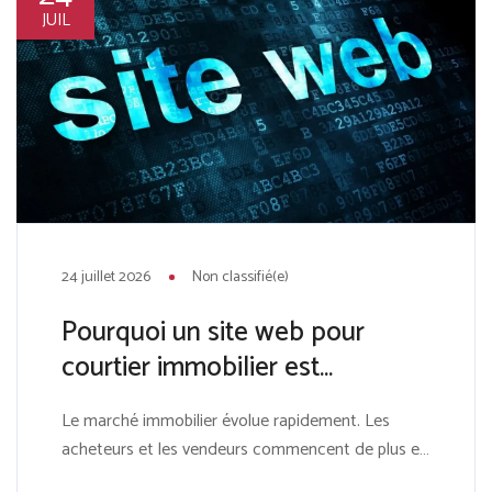
JUIL
24 juillet 2026
Non classifié(e)
Pourquoi un site web pour
courtier immobilier est
indispensable pour réussir en
Le marché immobilier évolue rapidement. Les
2026
acheteurs et les vendeurs commencent de plus en
plus leurs recherches en ligne avant même de