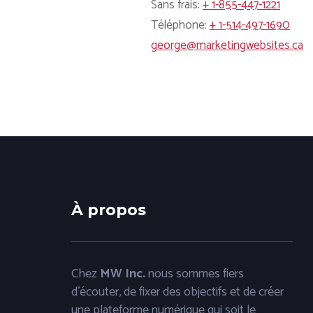
Sans frais:
+ 1-855-447-1221
Téléphone:
+ 1-514-497-1690
george@marketingwebsites.ca
À propos
Chez
MW Inc.
nous sommes fiers
d'écouter, de fixer des objectifs et de créer
une plateforme numérique qui soit le