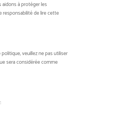
s aidons à protéger les
 responsabilité de lire cette
olitique, veuillez ne pas utiliser
itique sera considérée comme
: