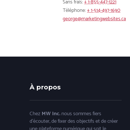
Sans frais:
+ 1-855-447-1221
Téléphone:
+ 1-514-497-1690
george@marketingwebsites.ca
À propos
Chez
MW Inc.
nous sommes fiers
d'écouter, de fixer des objectifs et de créer
une plateforme numérique qui soit le