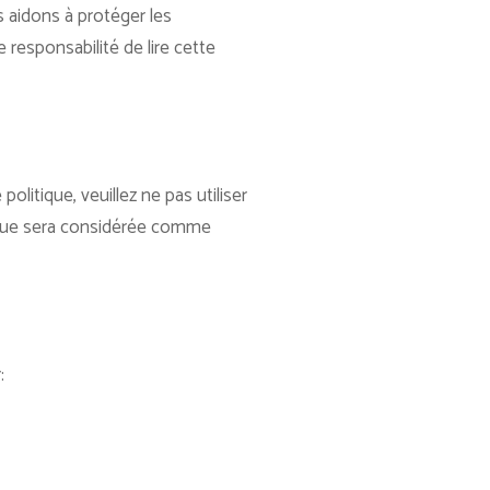
s aidons à protéger les
 responsabilité de lire cette
olitique, veuillez ne pas utiliser
itique sera considérée comme
: